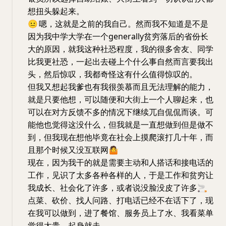
想扭头躲起来。
😐
嗯，这就是之前的我自己。然而我不知道是不是
因为我中学大学在一个generally贫穷落后的省份长
大的原因，就我这种社恐程度，我的很多舍友、同学
比我更社恐，一起出去碰上个什么事自然而言要我出
头，然后惊叹，我都奇怪这有什么值得惊叹的。
但我又想起我爹也有我很羡慕而且无法理解的能力，
就是只要他想，可以随便和大街上一个人聊起来，也
可以在对方反馈不多的情况下继续兀自侃侃而谈。可
能他也觉得这没什么，但我就是一直想做到但是做不
到，但我现在想他毕竟在社会上摸爬滚打几十年，而
且那个时候又没互联网
🤷
现在，因为我干的就是需要主动和人搭话和接电话的
工作，见识了太多各种各样的人，于是工作和贫穷让
我成长、社会化了许多，或者说没脸没皮了许多
🚬
点菜、砍价、找人问路、打电话已经不在话下了，现
在我可以做到，进了餐馆、服务员上了水、我看菜单
觉得太贵、起身就走。