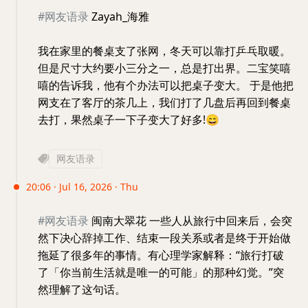
#网友语录
Zayah_海雅
我在家里的餐桌支了张网，冬天可以靠打乒乓取暖。
但是尺寸大约要小三分之一，总是打出界。二宝笑嘻
嘻的告诉我，他有个办法可以把桌子变大。 于是他把
网支在了客厅的茶几上，我们打了几盘后再回到餐桌
去打，果然桌子一下子变大了好多!
😄
网友语录
20:06 · Jul 16, 2026 · Thu
#网友语录
闽南大翠花 一些人从旅行中回来后，会突
然下决心辞掉工作、结束一段关系或者是终于开始做
拖延了很多年的事情。有心理学家解释：“旅行打破
了「你当前生活就是唯一的可能」的那种幻觉。”突
然理解了这句话。