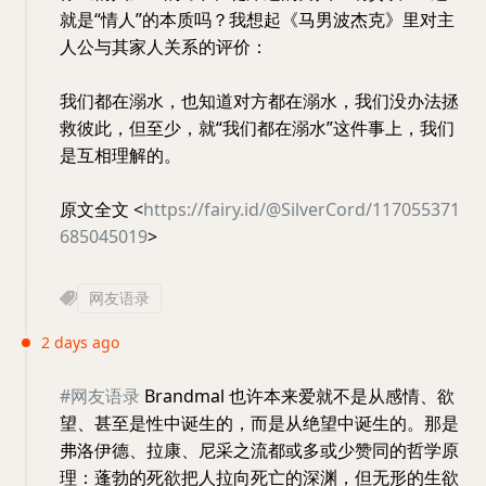
就是“情人”的本质吗？我想起《马男波杰克》里对主
人公与其家人关系的评价：
我们都在溺水，也知道对方都在溺水，我们没办法拯
救彼此，但至少，就“我们都在溺水”这件事上，我们
是互相理解的。
原文全文 <
https://fairy.id/@SilverCord/117055371
685045019
>
网友语录
2 days ago
#网友语录
Brandmal 也许本来爱就不是从感情、欲
望、甚至是性中诞生的，而是从绝望中诞生的。那是
弗洛伊德、拉康、尼采之流都或多或少赞同的哲学原
理：蓬勃的死欲把人拉向死亡的深渊，但无形的生欲