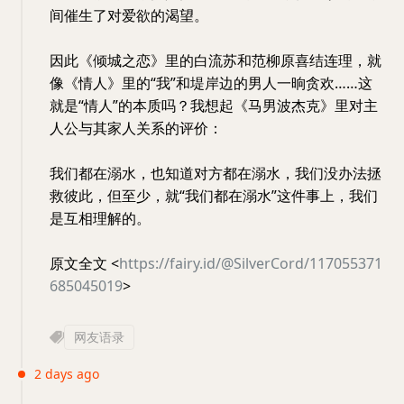
间催生了对爱欲的渴望。
因此《倾城之恋》里的白流苏和范柳原喜结连理，就
像《情人》里的“我”和堤岸边的男人一晌贪欢……这
就是“情人”的本质吗？我想起《马男波杰克》里对主
人公与其家人关系的评价：
我们都在溺水，也知道对方都在溺水，我们没办法拯
救彼此，但至少，就“我们都在溺水”这件事上，我们
是互相理解的。
原文全文 <
https://fairy.id/@SilverCord/117055371
685045019
>
网友语录
2 days ago