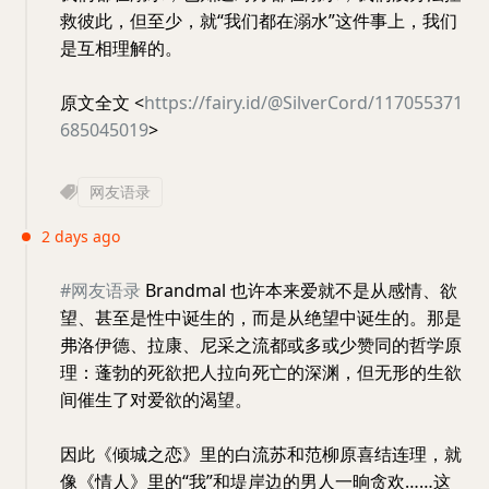
救彼此，但至少，就“我们都在溺水”这件事上，我们
是互相理解的。
原文全文 <
https://fairy.id/@SilverCord/117055371
685045019
>
网友语录
2 days ago
#网友语录
Brandmal 也许本来爱就不是从感情、欲
望、甚至是性中诞生的，而是从绝望中诞生的。那是
弗洛伊德、拉康、尼采之流都或多或少赞同的哲学原
理：蓬勃的死欲把人拉向死亡的深渊，但无形的生欲
间催生了对爱欲的渴望。
因此《倾城之恋》里的白流苏和范柳原喜结连理，就
像《情人》里的“我”和堤岸边的男人一晌贪欢……这