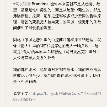
#网友语录
Brandmal 也许本来爱就不是从感情、欲
望、甚至是性中诞生的，而是从绝望中诞生的。那是
弗洛伊德、拉康、尼采之流都或多或少赞同的哲学原
理：蓬勃的死欲把人拉向死亡的深渊，但无形的生欲
间催生了对爱欲的渴望。
因此《倾城之恋》里的白流苏和范柳原喜结连理，就
像《情人》里的“我”和堤岸边的男人一晌贪欢……这
就是“情人”的本质吗？我想起《马男波杰克》里对主
人公与其家人关系的评价：
我们都在溺水，也知道对方都在溺水，我们没办法拯
救彼此，但至少，就“我们都在溺水”这件事上，我们
是互相理解的。
原文全文 <
https://fairy.id/@SilverCord/117055371
685045019
>