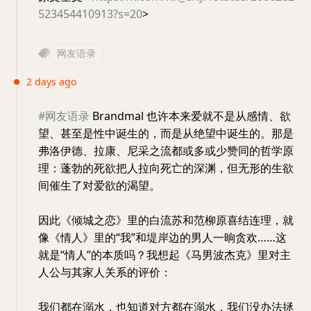
523454410913?s=20
>
网友语录
2 days ago
#网友语录
Brandmal 也许本来爱就不是从感情、欲
望、甚至是性中诞生的，而是从绝望中诞生的。那是
弗洛伊德、拉康、尼采之流都或多或少赞同的哲学原
理：蓬勃的死欲把人拉向死亡的深渊，但无形的生欲
间催生了对爱欲的渴望。
因此《倾城之恋》里的白流苏和范柳原喜结连理，就
像《情人》里的“我”和堤岸边的男人一晌贪欢……这
就是“情人”的本质吗？我想起《马男波杰克》里对主
人公与其家人关系的评价：
我们都在溺水，也知道对方都在溺水，我们没办法拯