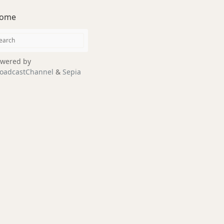
ome
wered by
oadcastChannel
&
Sepia