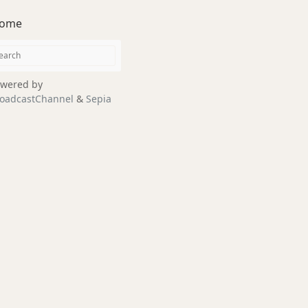
ome
wered by
oadcastChannel
&
Sepia