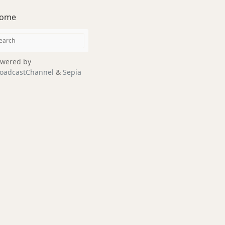
ome
wered by
oadcastChannel
&
Sepia