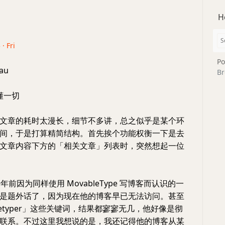
H
· Fri
Po
au
Br
懂一切
文章的耗时太漫长，细节不多讲，总之似乎是某个环
间，于是打算精简结构。首先挨个功能权衡一下是去
文章内容下方的「相关文章」列表时，突然想起一位
二十年前因为同样使用 MovableType 写博客而认识的一
是题外话了，因为现在他的博客早已无法访问。甚至
 lifetyper」这些关键词，结果都寥寥无几，他好像是彻
联系。不过这里我想说的是，我还记得他的博客从某