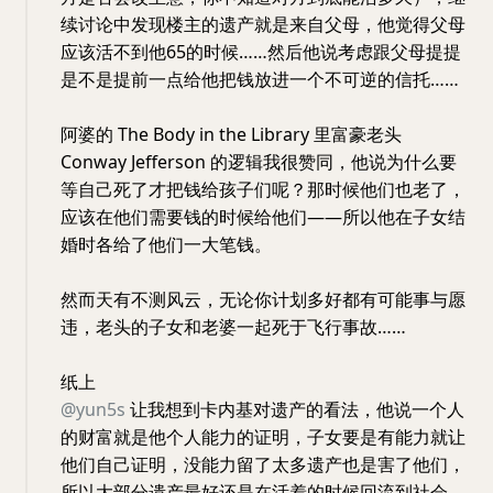
续讨论中发现楼主的遗产就是来自父母，他觉得父母
应该活不到他65的时候……然后他说考虑跟父母提提
是不是提前一点给他把钱放进一个不可逆的信托……
阿婆的 The Body in the Library 里富豪老头
Conway Jefferson 的逻辑我很赞同，他说为什么要
等自己死了才把钱给孩子们呢？那时候他们也老了，
应该在他们需要钱的时候给他们——所以他在子女结
婚时各给了他们一大笔钱。
然而天有不测风云，无论你计划多好都有可能事与愿
违，老头的子女和老婆一起死于飞行事故……
纸上
@yun5s
让我想到卡内基对遗产的看法，他说一个人
的财富就是他个人能力的证明，子女要是有能力就让
他们自己证明，没能力留了太多遗产也是害了他们，
所以大部分遗产最好还是在活着的时候回流到社会。