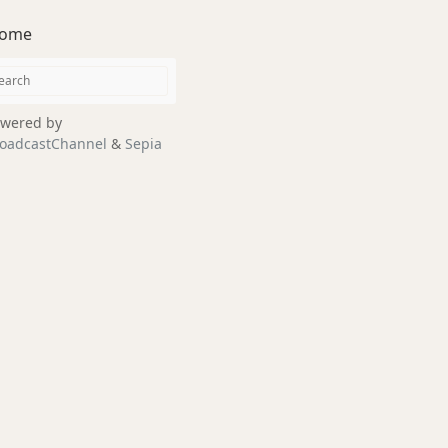
ome
wered by
oadcastChannel
&
Sepia