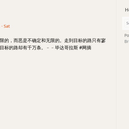
H
 · Sat
Po
限的，而恶是不确定和无限的。走到目标的路只有寥
Br
目标的路却有千万条。﹣﹣毕达哥拉斯 #网摘