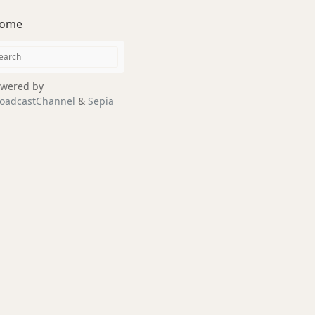
ome
wered by
oadcastChannel
&
Sepia