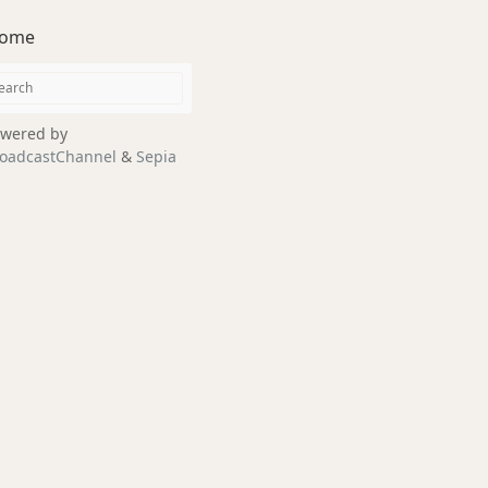
ome
wered by
oadcastChannel
&
Sepia