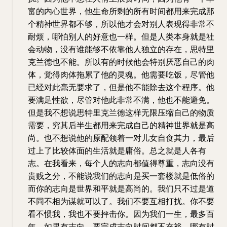
富的内心世界，他生命所剩的所有时间都用来完成那
个精神世界都不够，所以他才会对别人表现得非常不
耐烦，哪怕别人的好意也一样。但是人类本身就是社
会动物，没有谁能够不依靠他人独立的存在，思特里
克兰德也不能。所以有的时候他会特别厌恶自己的肉
体，觉得肉体拖累了他的灵魂。他需要吃饭，尽管他
已经对此毫无要求了，但是他不能除去这个程序。他
要满足性欲，尽管对他此非常不满，他也不能避免。
但是我不想说思特里克兰德这样无限压缩自己的物质
需要，穷其后半生都用来完成自己的精神世界就是高
尚。也不想说他的原配领着一对儿女自食其力，最后
过上了比较体面的生活就是庸俗。总之就是人各有
志。在我看来，每个人的志向都值得尊重，志向没有
贵贱之分，不能说我们的志向是买一套楼就是低俗的
而你的志向是世界和平就是高尚的。我们只不过是道
不同不相为谋就可以了。我们不要互相打扰。你不要
看不惯我，我也不要抨击你。因为我们一生，最多百
年。如果有志向，要完成志向时间都不充裕，哪有时