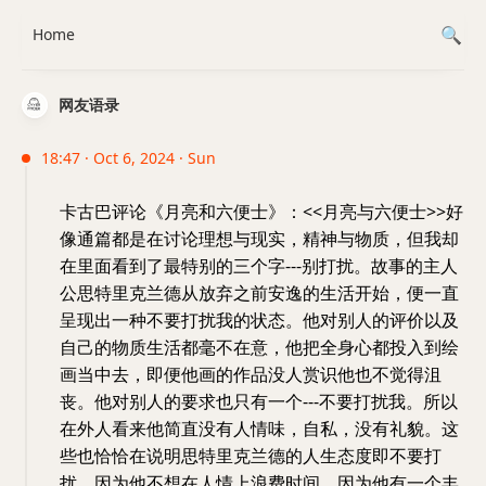
Home
网友语录
18:47 · Oct 6, 2024 · Sun
卡古巴评论《月亮和六便士》：<<月亮与六便士>>好
像通篇都是在讨论理想与现实，精神与物质，但我却
在里面看到了最特别的三个字---别打扰。故事的主人
公思特里克兰德从放弃之前安逸的生活开始，便一直
呈现出一种不要打扰我的状态。他对别人的评价以及
自己的物质生活都毫不在意，他把全身心都投入到绘
画当中去，即便他画的作品没人赏识他也不觉得沮
丧。他对别人的要求也只有一个---不要打扰我。所以
在外人看来他简直没有人情味，自私，没有礼貌。这
些也恰恰在说明思特里克兰德的人生态度即不要打
扰。因为他不想在人情上浪费时间，因为他有一个丰