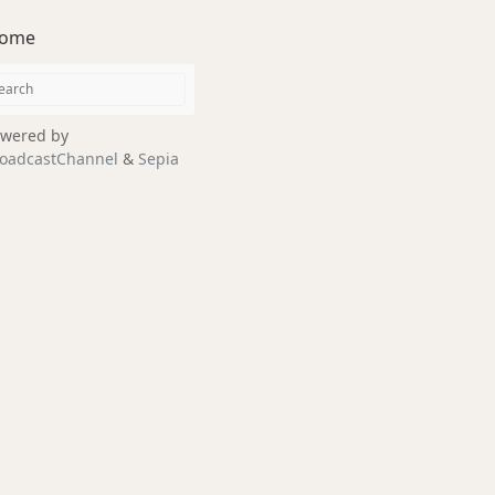
ome
wered by
oadcastChannel
&
Sepia