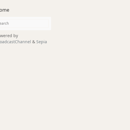
ome
wered by
oadcastChannel
&
Sepia