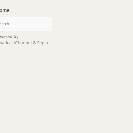
ome
wered by
oadcastChannel
&
Sepia