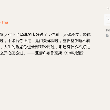
H
 · Thu
Po
埋员 人生下半场真的太好过了，你看，人你爱过，婚你
Br
过，手术台你上过，鬼门关你闯过，整夜整夜睡不着
，人生的险恶你也全部都经历过，那还有什么不好过
么开心怎么过。——亚瑟C·布鲁克斯《中年觉醒》