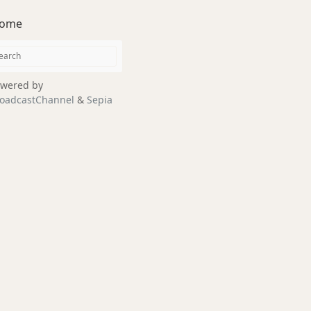
ome
wered by
oadcastChannel
&
Sepia