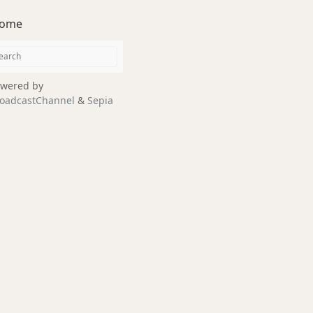
ome
wered by
oadcastChannel
&
Sepia