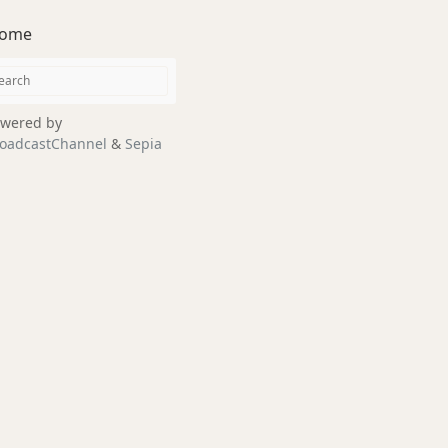
ome
wered by
oadcastChannel
&
Sepia