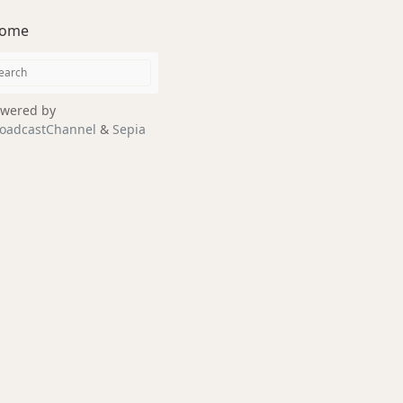
ome
wered by
oadcastChannel
&
Sepia