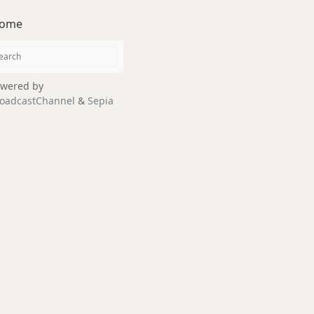
ome
wered by
oadcastChannel
&
Sepia