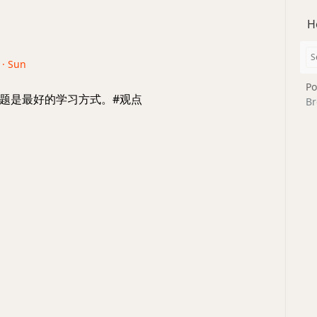
H
 · Sun
Po
题是最好的学习方式。#观点
Br