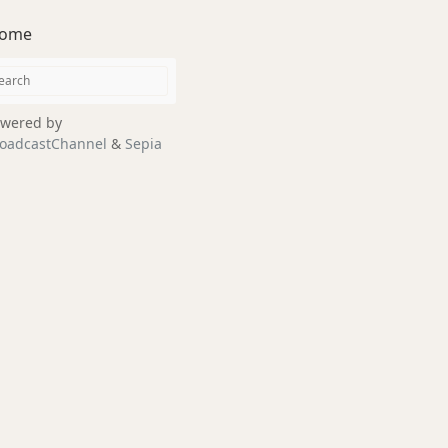
ome
wered by
oadcastChannel
&
Sepia