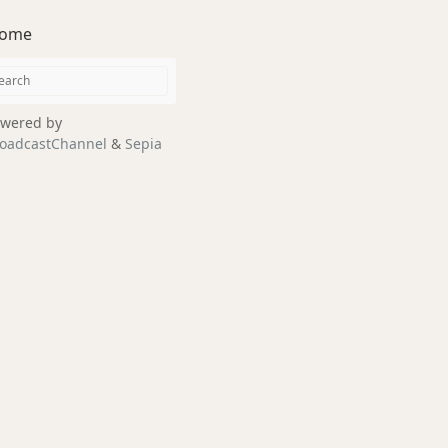
ome
wered by
oadcastChannel
&
Sepia