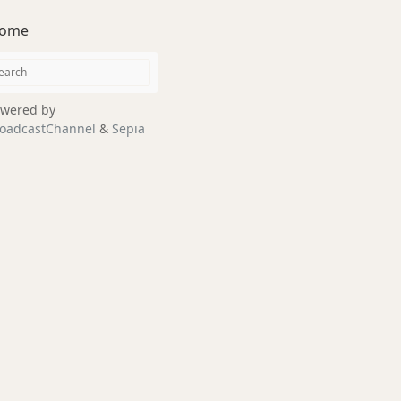
ome
wered by
oadcastChannel
&
Sepia