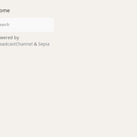
ome
wered by
oadcastChannel
&
Sepia