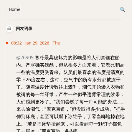
Home
网友语录
08:32 · Jan 29, 2026 · Thu
@26909
寒冷最具破坏力的影响是将人们禁锢在船
内。严寒确实残酷，但从很多方面来看，它都比稍高
一些的温度更受青睐。队员们最喜欢的温度是清爽的
零下26度左右，这时，空气中的所有水分都被冻干
了。随着温度计读数往上攀升，潮气开始渗入衣物和
被褥的每一丝纤维，产生一种似乎违背常理的效果：
人们感到更冷了。“我们尝试了每一种可能的办法……
来去除潮气，”库克写道，“但没取得多少成功。”把手
伸到床底，甚至可以掰下冰锥子，丁零当啷地掉在地
上。“若是把床垫抬起来，可以看到每一颗钉子都包
了一层冰。”库克写道。#书摘