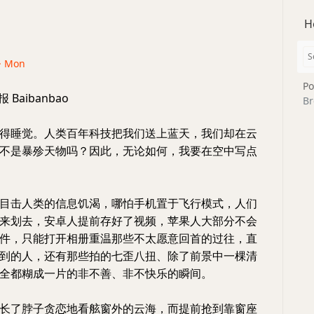
H
 · Mon
Po
Baibanbao
Br
得睡觉。人类百年科技把我们送上蓝天，我们却在云
不是暴殄天物吗？因此，无论如何，我要在空中写点
目击人类的信息饥渴，哪怕手机置于飞行模式，人们
来划去，安卓人提前存好了视频，苹果人大部分不会
件，只能打开相册重温那些不太愿意回首的过往，直
到的人，还有那些拍的七歪八扭、除了前景中一棵清
全都糊成一片的非不善、非不快乐的瞬间。
长了脖子贪恋地看舷窗外的云海，而提前抢到靠窗座