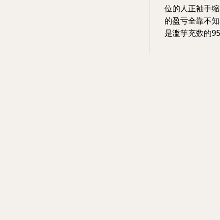
位的人正袖手缩
的盈亏全靠不知
是滥竽充数的95