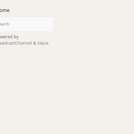
ome
wered by
oadcastChannel
&
Sepia