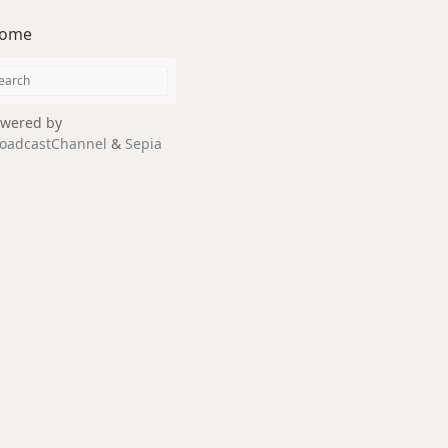
ome
wered by
oadcastChannel
&
Sepia