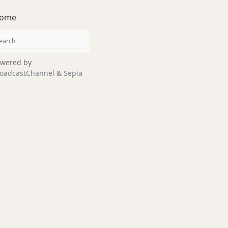
ome
wered by
oadcastChannel
&
Sepia