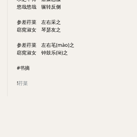
悠哉悠哉 辗转反侧
参差荇菜 左右采之
窈窕淑女 琴瑟友之
参差荇菜 左右芼(mào)之
窈窕淑女 钟鼓乐(lè)之
#书摘
!
荇菜