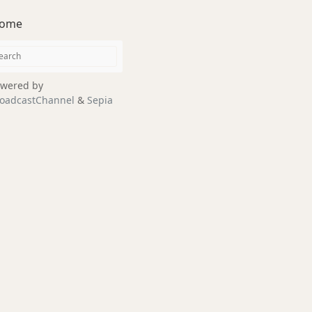
ome
wered by
oadcastChannel
&
Sepia