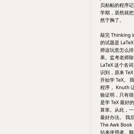
贝粘帖的程序记
学期，居然就把
然于胸了。
敲完 Thinki
的试题是 LaT
师这玩意怎么排
果。监考老师除
LaTeX 这个
识到，原来 Te
开始学 TeX。 
程序， Knut
验证明，只有很
是学 TeX 
算笨。从此，一
最好办法。 我后来
The Awk 
拈来使用者。顺