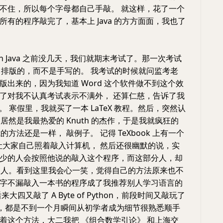
不住，所以每个字母都自己手敲。 就这样，花了一个
所有的程序敲完了，基本上 Java 的方方面面，我也了
ng in Java 之前没几天，我们就期末考试了。那一次考试
eX 排版的，而不是手写的。 我考试的时候就问监考老
版出来的，因为我知道 Word 这个软件做不到这个效
了对我不认真考试表示不满外， 还算仁慈，告诉了我
名词。 寒假里，我就买了一本 LaTeX 教程。然后，突然认
X 居然是我最热爱的 Knuth 的杰作，于是我就疯狂的
我的方法还是一样， 敲例子。 记得 TeXbook 上有一个
h 让大家自己照着敲入计算机， 然后还很幽默的说，实
少的人会按照他说的敲入这个程序，而这部分人，却
最好的人。看到这里我会心一笑，觉得自己的方法原来也不
字不漏敲入一本书的程序成了我推荐别人学习语言的
大四又敲了 A Byte of Python，前段时间又敲玩了
Book，都是不到一个月瞬间从初学者成为细节很熟悉顺手
着这个方法，大二我把 《组合数学引论》 和上海交