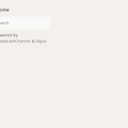
ome
wered by
oadcastChannel
&
Sepia