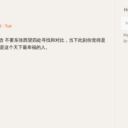
H
6 · Tue
Po
覃含 不要东张西望四处寻找和对比，当下此刻你觉得是
Br
是这个天下最幸福的人。