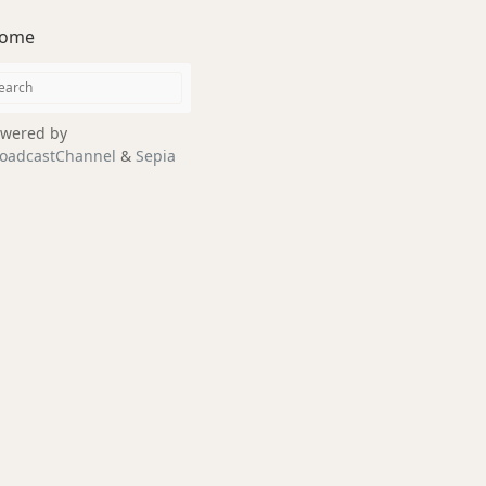
ome
wered by
oadcastChannel
&
Sepia