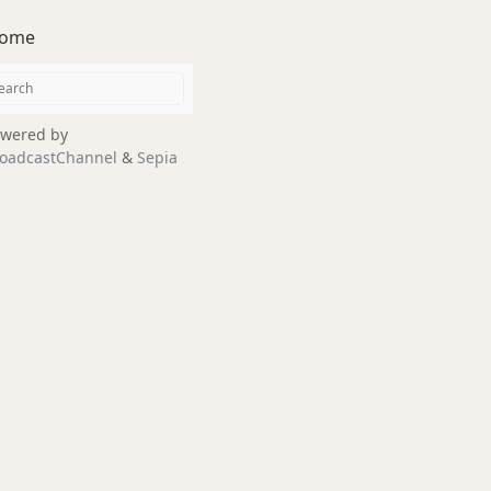
ome
wered by
oadcastChannel
&
Sepia