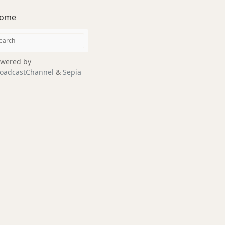
ome
wered by
oadcastChannel
&
Sepia