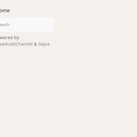
ome
wered by
oadcastChannel
&
Sepia