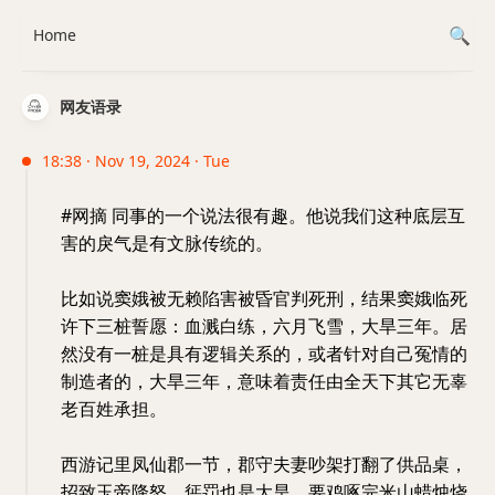
Home
网友语录
18:38 · Nov 19, 2024 · Tue
#网摘 同事的一个说法很有趣。他说我们这种底层互
害的戾气是有文脉传统的。
比如说窦娥被无赖陷害被昏官判死刑，结果窦娥临死
许下三桩誓愿：血溅白练，六月飞雪，大旱三年。居
然没有一桩是具有逻辑关系的，或者针对自己冤情的
制造者的，大旱三年，意味着责任由全天下其它无辜
老百姓承担。
西游记里凤仙郡一节，郡守夫妻吵架打翻了供品桌，
招致玉帝降怒，惩罚也是大旱，要鸡啄完米山蜡烛烧