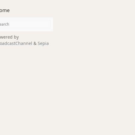
ome
wered by
oadcastChannel
&
Sepia