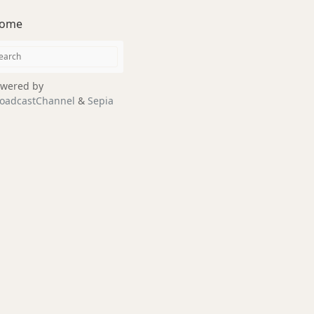
ome
wered by
oadcastChannel
&
Sepia