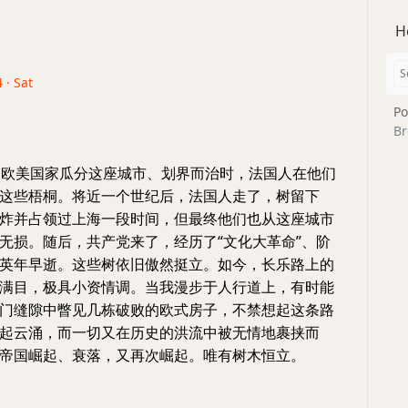
H
 · Sat
Po
Br
当欧美国家瓜分这座城市、划界而治时，法国人在他们
这些梧桐。将近一个世纪后，法国人走了，树留下
炸并占领过上海一段时间，但最终他们也从这座城市
无损。随后，共产党来了，经历了“文化大革命”、阶
英年早逝。这些树依旧傲然挺立。如今，长乐路上的
满目，极具小资情调。当我漫步于人行道上，有时能
门缝隙中瞥见几栋破败的欧式房子，不禁想起这条路
起云涌，而一切又在历史的洪流中被无情地裹挟而
帝国崛起、衰落，又再次崛起。唯有树木恒立。