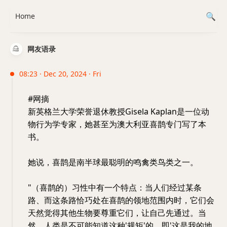
Home
网友语录
08:23 · Dec 20, 2024 · Fri
#网摘
新英格兰大学荣誉退休教授Gisela Kaplan是一位动
物行为学专家，她甚至为澳大利亚喜鹊专门写了本
书。
她说，喜鹊是南半球最聪明的鸣禽类鸟类之一。
"（喜鹊的）习性中有一个特点：当人们经过某条
路、而这条路恰巧处在喜鹊的领地范围内时，它们会
天然觉得其他生物要尊重它们，让自己先通过。当
然，人类是不可能知道这种'规矩'的，即'这是我的地