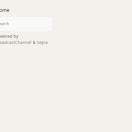
ome
wered by
oadcastChannel
&
Sepia