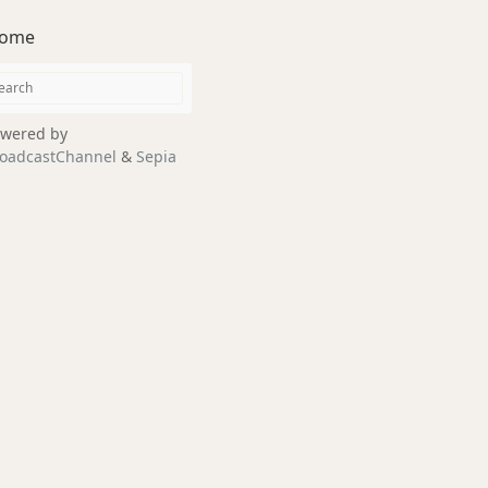
ome
wered by
oadcastChannel
&
Sepia