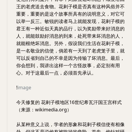
王的老虎送去食物。花剌子模是否真有这种风俗并不
重要，重要的是这个故事所具有的说明意义，对它可
以举一反三。敏锐的读者马上就能发现，花剌子模的
君王有一种近似天真的品行，以为奖励带来好消息的
人，就能鼓励好消息的到来，处死带来坏消息的人，
就能根绝坏消息。另外，假设我们生活在花剌子模，
是一名敬业的信使，倘若有一天到了老虎笼子里，就
可以反省到自己的不幸是因为传输了坏消息。最后，
你会想到，我讲出这样一个古怪故事，必定别有用
心。对于这最后一点，必须首先承认。
!
image
今天修复的 花剌子模地区16世纪希瓦汗国王宫样式
（来源：wikimedia.org）
从某种意义上说，学者的形象和花剌子模信使有相像
处，但这不是说他有被吃掉的危险。首先，他针对研