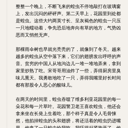
整整一个晚上，不断飞来的蝗虫不停地敲打在玻璃窗
上，发出沉闷的砰砰声。第二天早上，花园里到处都
是蝗虫。这些大约两英寸长、呈灰褐色的蝗虫一只压
一只地蠕动着，争先恐后地奔向有草的地方，气势凶
恶而又悄然无声。
那棵雨伞树也早就光秃秃的了，就像到了冬天。越来
越多的蝗虫从空中落下来，它们的翅膀发出呼呼的声
音。贫穷的中国人从地沟边儿一堆一堆地弄来，拿到
家里炒熟了吃。宋哥哥用油炸了一些，弄得厨房里臭
味儿熏天。我勇敢地吃了一只，弄得我嘴里好长时间
都有那股令人恶心的酸味儿。
在两天的时间里，蝗虫吞噬了维多利亚花园里的每一
朵花和每一片草叶。花园警卫老王喜欢蝗虫，他还会
拿来坐在长発上生着吃，那个样子真是令人毛骨悚
然，他掐掉蝗虫的头和翅膀，将还活着的蝗虫扔进嘴
里。他拿了一只蝗虫给我吃，我吓得赶紧跑开了，他