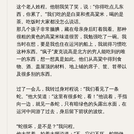
这个老人姓程。他朝我笑了笑，说：“你得吃点儿东
西，你累了。”我们吃的是白菜和煮高粱米，喝的是
茶。吃饭时大家都没怎么说话。
那几个孩子非常腼腆，藏在母亲身后盯着我看。那种
很粗的黄色的高粱米味道很苦，我勉强吃了一碗。我
当时在想，要是我也住在运河的船上，我就得习惯吃
这种东西。“疯子”麦克说高是北方的穷人能吃到的唯
一的东西，想一想真是如此。他们从高粱中得到食
物、酒、盖屋顶的材料、地上铺的席子、筐、笤帚以
及很多别的东西。
过了一会儿，我转过身对程说：“我们看见了一条
蛇。”他大笑道：“这里有很多蛇，看！”他说着，手指
向一边，就见一条蛇，只有暗绿色的头露出水面，在
运河中间游了过去，身后留下箭状的波纹。
“蛇很坏，是不是？”我问程。
他大笑着，拍着大腿说道：“不，它们不坏。蛇能做