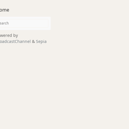
ome
wered by
oadcastChannel
&
Sepia