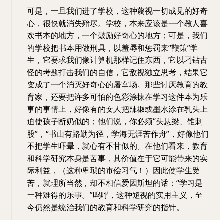
可是，一旦我们进了学校，这种蔑视一切成见的好奇
心，很快就消失殆尽。学校，本来应该是一个教人喜
欢书本的地方，一个鼓励好奇心的地方；可是，我们
的学校把书本用做刑具，以羞辱和惩罚来“鞭策”学
生，它要求我们像计算机那样记住东西，它以刁钻古
怪的考题打击我们的自信，它敌视独立思考，结果它
变成了一个消灭好奇心的屠宰场。那些讨厌教育的教
育家，还要把许多可怕的色彩涂抹在学习这件本为乐
事的事情上，好像有的女人把辣椒或墨水涂在乳头上
迫使孩子断奶似的；他们说，你必须“头悬梁、锥刺
股”，“书山有路勤为径，学海无涯苦作舟”，好像他们
不把学生吓晕，就心有不甘似的。在他们看来，教育
和科学研究本身是苦事，其价值在于它可能带来的实
际利益，（这种卑琐的市侩习气！）因此使学生受
苦，就理所当然，却不相信爱因斯坦的话：“学习是
一种难得的乐事。”呜呼，这种短视的实用主义，至
今仍然是统治我们的教育和科学研究的指针。