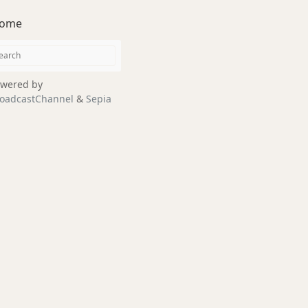
ome
wered by
oadcastChannel
&
Sepia