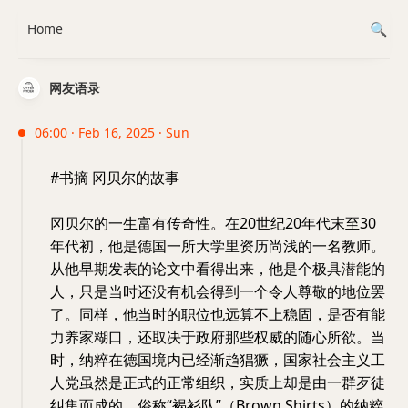
Home
网友语录
06:00 · Feb 16, 2025 · Sun
#书摘 冈贝尔的故事
冈贝尔的一生富有传奇性。在20世纪20年代末至30
年代初，他是德国一所大学里资历尚浅的一名教师。
从他早期发表的论文中看得出来，他是个极具潜能的
人，只是当时还没有机会得到一个令人尊敬的地位罢
了。同样，他当时的职位也远算不上稳固，是否有能
力养家糊口，还取决于政府那些权威的随心所欲。当
时，纳粹在德国境内已经渐趋猖獗，国家社会主义工
人党虽然是正式的正常组织，实质上却是由一群歹徒
纠集而成的。俗称“褐衫队”（Brown Shirts）的纳粹