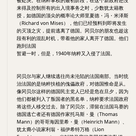
被处决。在纳粹掌权的最初阶段，在这个新政府还没
来得及控制所有的出入境事务之时，少数犹太籍教
授，如德国的顶尖的概率论大师里夏德・冯・米泽斯
（Richard von Mises），他们已经预料到即将发生
的灭顶之灾，提前逃离了德国。冈贝尔的朋友也趁这
段有利的混乱时机，带着他的家人离开了德国。他们
跑到法国
暂避一时，但是，1940年纳粹又入侵了法国。
冈贝尔与家人继续逃往尚未沦陷的法国南部。当时统
治法国的是纳粹扶植的傀儡政府，对德国惟命是从。
像冈贝尔这样的德国民主党人已经是危在旦夕，因为
他们都被列入了叛国者的黑名单，纳粹要求法国政府
将这些人移交过去。除了冈贝尔，滞留在法国马赛的
德国逃亡者还有德国作家托马斯・曼（Thomas
Mann）的哥哥海因里希・曼（Heinrich Mann）、
犹太裔小说家利翁・福伊希特万格（Lion