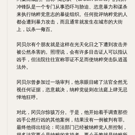
冲锋队是一个专门从事恐吓与胁迫、恣意暴力和谋杀
来执行纳粹党意志的暴徒组织。任何批评纳粹党的人
都会遭到暴力攻击，而且通常就发生在城市的大街
上，以杀一儆百。
冈贝尔有个朋友就是这样在光天化日之下遭到攻击并
被公然杀害的。照理说，会有许多目击证人可以指认
凶手，但法院往往宣称罪证不足而使纳粹突击队逍遥
法外。
冈贝尔曾参加过一场审判，他亲眼目睹了法官全然无
视任何证据，恣意裁决，纳粹党徒则在法庭上肆无忌
惮地狂呼。
对此，冈贝尔惊骇万分。于是，他开始着手调查那些
凶手公然行凶的其他案例，结果没有一例被判有罪。
最终他得出结论：司法部门已经被纳粹党人所控制，
很多法官要么是纳粹的支持者，要么干脆就是纳粹所