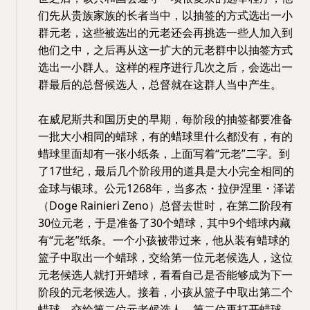
们先从贵族家族的长者当中，以抽签的方式选出一小
群元老，这些被选出的元老还会再挑选一些人加入到
他们之中，之后再从这一扩大的元老群中以抽签方式
选出一小群人。这样的程序进行几次之后，会选出一
群最后的总督候选人，总督就在这群人当中产生。
在威尼斯共和国历史的早期，每阶段的抽签都要准备
一批大小相同的蜡球，有的蜡球里什么都没有，有的
蜡球里面却有一张小纸条，上面写着“元老”二字。到
了17世纪，最后几个阶段用的道具是大小完全相同的
金球与银球。公元1268年，当多杰・拉伊涅里・泽诺
（Doge Rainieri Zeno）总督去世时，在第二阶段有
30位元老，于是准备了30个蜡球，其中9个蜡球内藏
有“元老”纸条。一个小孩被带过来，他从装有蜡球的
篮子中取出一个蜡球，交给第一位元老候选人，这位
元老候选人就打开蜡球，看看自己是否能够成为下一
阶段的元老候选人。接着，小孩从篮子中取出第二个
蜡球，交给第二位元老候选人，第二位再打开蜡球，