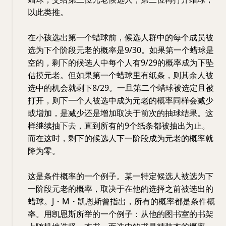
以此类推。
在小孩选出第一个蜡球前，候选人群中的每个成员被
选为下个阶段元老的概率是9/30。如果第一个蜡球是
空的，剩下的候选人中每个人有9/29的概率成为下坠
估摸元老。但如果第一个蜡球里有纸条，则其余人被
选中的机会就剩下8/29。一旦第二个蜡球被选定且被
打开，则下一个人被选中成为元老的概率同样会减少
或增加，是减少还是增加取决于前次的抽球结果。这
样继续抽下去，直到所有的9个纸条都被抽出为止。
而在这时，剩下的候选人下一阶段成为元老的概率就
降为零。
这是条件概率的一个例子。某一特定候选人被选为下
一阶段元老的概率，取决于在他的选择之前被选出的
蜡球。J・M・凯恩斯曾指出，所有的概率都是条件概
率。用凯恩斯所举的一个例子：从他的图书室的书架