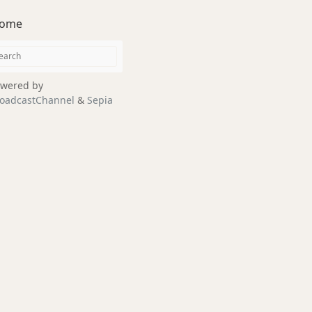
ome
wered by
oadcastChannel
&
Sepia