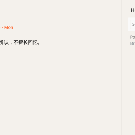
H
5 · Mon
Po
长辨认，不擅长回忆。
Br