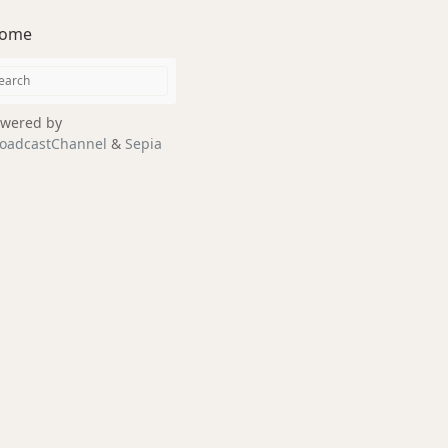
ome
wered by
oadcastChannel
&
Sepia