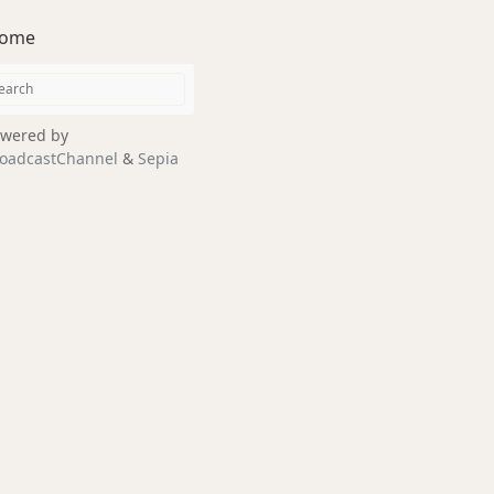
ome
wered by
oadcastChannel
&
Sepia